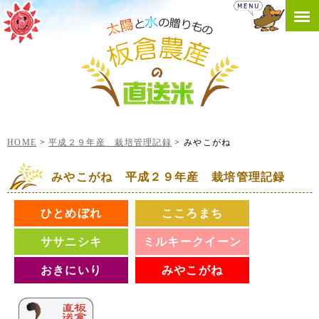
HOME
平成２９年産 栽培管理記録
みやこがね
みやこがね 平成２９年産 栽培管理記録
ひとめぼれ
こころまち
ササニシキ
ミルキークイーン
おきにいり
みやこがね